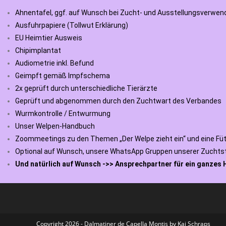
Ahnentafel, ggf. auf Wunsch bei Zucht- und Ausstellungsverwe
Ausfuhrpapiere (Tollwut Erklärung)
EU Heimtier Ausweis
Chipimplantat
Audiometrie inkl. Befund
Geimpft gemäß Impfschema
2x geprüft durch unterschiedliche Tierärzte
Geprüft und abgenommen durch den Zuchtwart des Verbandes
Wurmkontrolle / Entwurmung
Unser Welpen-Handbuch
Zoommeetings zu den Themen „Der Welpe zieht ein“ und eine 
Optional auf Wunsch, unsere WhatsApp Gruppen unserer Zuchtst
Und natürlich auf Wunsch ->> Ansprechpartner für ein ganzes
Copyright 2026 - Dalmatiner de Capella Montis by Kai Schraps