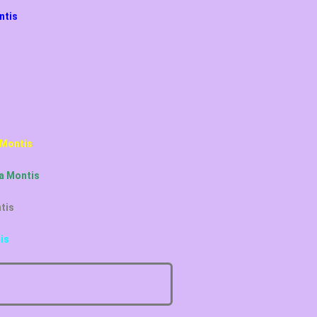
ntis
 Montis
a Montis
tis
is