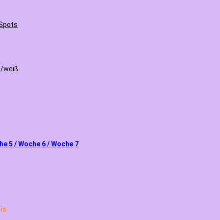
 Spots
z/weiß
he 5 / Woche 6 / Woche 7
is