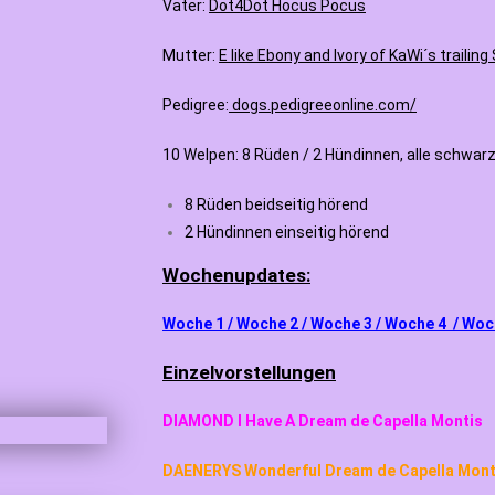
Vater:
Dot4Dot Hocus Pocus
Mutter:
E like Ebony and Ivory of KaWi´s trailing
Pedigree:
dogs.pedigreeonline.com/
10 Welpen: 8 Rüden / 2 Hündinnen, alle schwar
8 Rüden beidseitig hörend
2 Hündinnen einseitig hörend
Wochenupdates:
Woche 1 / Woche 2 / Woche 3 / Woche 4 / Woc
Einzelvorstellungen
DIAMOND I Have A Dream de Capella Montis
DAENERYS Wonderful Dream de Capella Mont