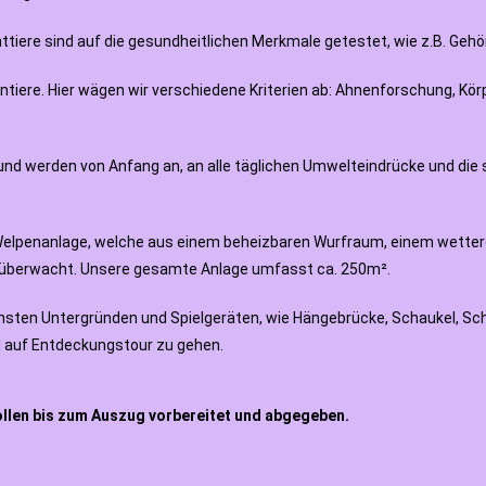
chttiere sind auf die gesundheitlichen Merkmale getestet, wie z.B. Geh
ntiere. Hier wägen wir verschiedene Kriterien ab: Ahnenforschung, Kö
nd werden von Anfang an, an alle täglichen Umwelteindrücke und die 
 Welpenanlage, welche aus einem beheizbaren Wurfraum, einem wetterg
oüberwacht. Unsere gesamte Anlage umfasst ca. 250m².
ensten
Untergründen und Spielgeräten, wie Hängebrücke, Schaukel, Sch
d auf Entdeckungstour zu gehen.
llen bis zum Auszug vorbereitet und abgegeben.